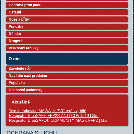
Ochrana proti pádu
Ostatní
Nože a břity
Ponožky
Dětské
Drogerie
Velikostní tabulky
O nás
Zavolejte nám
Navštite naší prodejnu
Poptávka
Obchodní podmínky
Aktuálně
Textilní rukavice MAWA, s PVC terčíky, bílé
Respirátor BreaSAFE FFP2® ANTI-COVID-19 | 3ks
Respirátor BreaSAFE® COMMUNITY MASK FFP2 | 5ks
OCHRANA SLUCHU