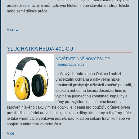
sluchu Optime II je ideální volbou pro typická
prostředí se značným průmyslovým hlukem nebo stavebními stroji, letiště
nebo zemědělské práce
Více →
SLUCHÁTKA H510A-401-GU
NAVŠTIVTE NÁŠ NOVÝ ESHOP
nejenpracovni.cz
mušlový chránič sluchu Optime I nabízí
univerzální ochranu a díky velmi nízké
hmotnosti poskytuje uživateli značné pohodlí,
široká a pohodlná těsnicí dosedací linie je
vyplněna jedinečnou kombinací kapaliny a
pěny pro zajištění optimálního těsnění a
zároveň nízkého tlaku v místě dotyku,je ideální pro použití v průmyslovém
prostředí se střední úrovní hluku, jako jsou dílny, klempírny a tiskárny, dále
je také vhodný pro venkovní použití, například při sekání trávníku nebo ve
spojení s aktivitami volného času
Více →