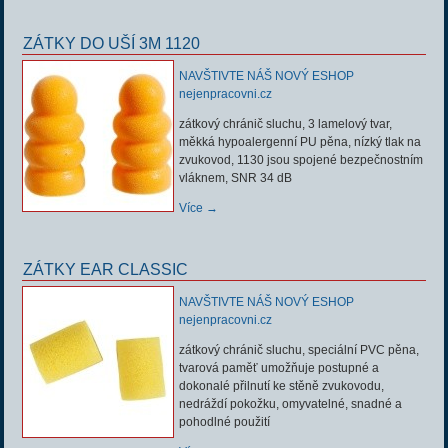
ZÁTKY DO UŠÍ 3M 1120
NAVŠTIVTE NÁŠ NOVÝ ESHOP
nejenpracovni.cz
zátkový chránič sluchu, 3 lamelový tvar,
měkká hypoalergenní PU pěna, nízký tlak na
zvukovod, 1130 jsou spojené bezpečnostním
vláknem, SNR 34 dB
Více →
ZÁTKY EAR CLASSIC
NAVŠTIVTE NÁŠ NOVÝ ESHOP
nejenpracovni.cz
zátkový chránič sluchu, speciální PVC pěna,
tvarová paměť umožňuje postupné a
dokonalé přilnutí ke stěně zvukovodu,
nedráždí pokožku, omyvatelné, snadné a
pohodlné použití