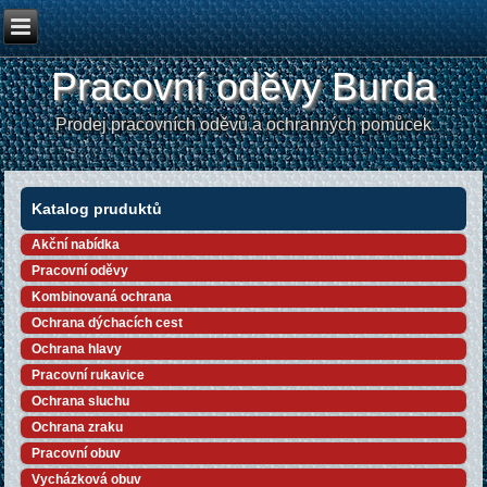
Pracovní oděvy Burda
Prodej pracovních oděvů a ochranných pomůcek
Katalog pruduktů
Akční nabídka
Pracovní oděvy
Kombinovaná ochrana
Ochrana dýchacích cest
Ochrana hlavy
Pracovní rukavice
Ochrana sluchu
Ochrana zraku
Pracovní obuv
Vycházková obuv