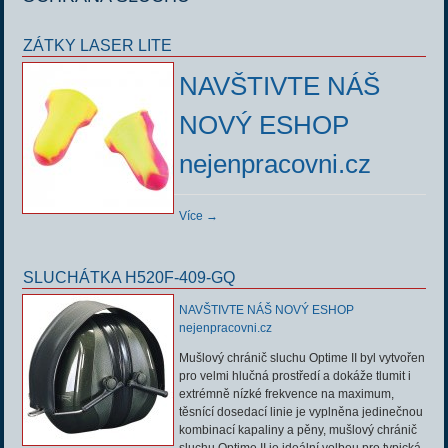
ZÁTKY LASER LITE
NAVŠTIVTE NÁŠ
NOVÝ ESHOP
nejenpracovni.cz
Více →
SLUCHÁTKA H520F-409-GQ
NAVŠTIVTE NÁŠ NOVÝ ESHOP
nejenpracovni.cz
Mušlový chránič sluchu Optime II byl vytvořen
pro velmi hlučná prostředí a dokáže tlumit i
extrémně nízké frekvence na maximum,
těsnící dosedací linie je vyplněna jedinečnou
kombinací kapaliny a pěny, mušlový chránič