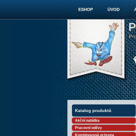
ESHOP
ÚVOD
P
Pr
Katalog pruduktů
Akční nabídka
Pracovní oděvy
Kombinovaná ochrana