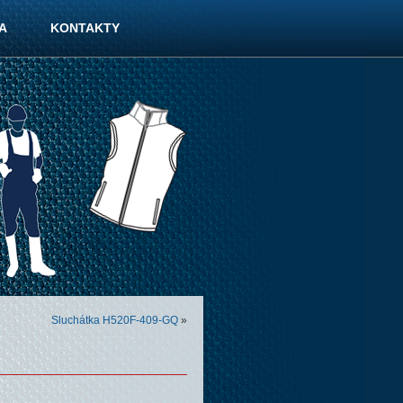
A
KONTAKTY
Sluchátka H520F-409-GQ
»