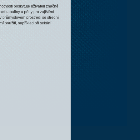
motnosti poskytuje uživateli značné
cí kapaliny a pěny pro zajištění
 v průmyslovém prostředí se střední
ní použití, například při sekání