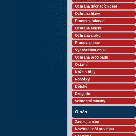
Ochrana dýchacích cest
Ochrana hlavy
Pracovní rukavice
Ochrana sluchu
Ochrana zraku
Pracovní obuv
Vycházková obuv
Ochrana proti pádu
Ostatní
Nože a břity
Ponožky
Dětské
Drogerie
Velikostní tabulky
O nás
Zavolejte nám
Navštite naší prodejnu