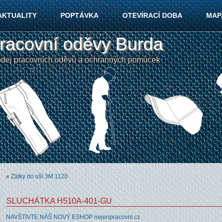
AKTUALITY
POPTÁVKA
OTEVÍRACÍ DOBA
MAP
racovní oděvy Burda
odej pracovních oděvů a ochranných pomůcek
«
Zátky do uší 3M 1120
SLUCHÁTKA H510A-401-GU
NAVŠTIVTE NÁŠ NOVÝ ESHOP nejenpracovni.cz