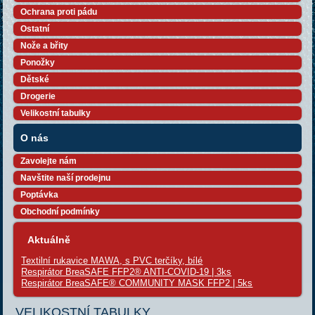
Ochrana proti pádu
Ostatní
Nože a břity
Ponožky
Dětské
Drogerie
Velikostní tabulky
O nás
Zavolejte nám
Navštite naší prodejnu
Poptávka
Obchodní podmínky
Aktuálně
Textilní rukavice MAWA, s PVC terčíky, bílé
Respirátor BreaSAFE FFP2® ANTI-COVID-19 | 3ks
Respirátor BreaSAFE® COMMUNITY MASK FFP2 | 5ks
VELIKOSTNÍ TABULKY