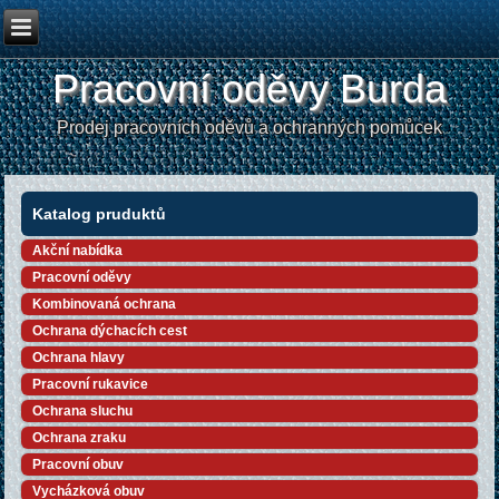
Pracovní oděvy Burda
Prodej pracovních oděvů a ochranných pomůcek
Katalog pruduktů
Akční nabídka
Pracovní oděvy
Kombinovaná ochrana
Ochrana dýchacích cest
Ochrana hlavy
Pracovní rukavice
Ochrana sluchu
Ochrana zraku
Pracovní obuv
Vycházková obuv