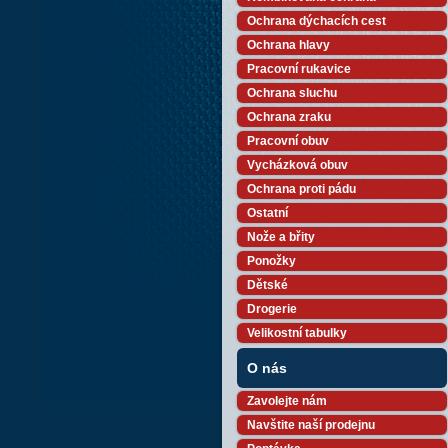
Ochrana dýchacích cest
Ochrana hlavy
Pracovní rukavice
Ochrana sluchu
Ochrana zraku
Pracovní obuv
Vycházková obuv
Ochrana proti pádu
Ostatní
Nože a břity
Ponožky
Dětské
Drogerie
Velikostní tabulky
O nás
Zavolejte nám
Navštite naší prodejnu