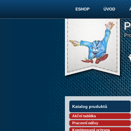
ESHOP
ÚVOD
P
Pr
Katalog pruduktů
Akční nabídka
Pracovní oděvy
Kombinovaná ochrana